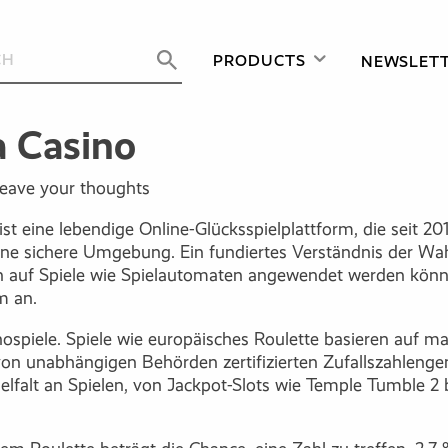
PRODUCTS
NEWSLET
a Casino
eave your thoughts
ist eine lebendige Online-Glücksspielplattform, die seit 2
ine sichere Umgebung. Ein fundiertes Verständnis der Wah
ien auf Spiele wie Spielautomaten angewendet werden könn
m an.
inospiele. Spiele wie europäisches Roulette basieren auf 
 unabhängigen Behörden zertifizierten Zufallszahlengene
lfalt an Spielen, von Jackpot-Slots wie Temple Tumble 2 bi