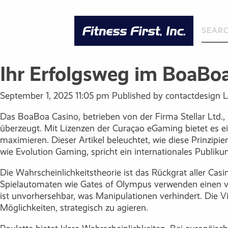
Ihr Erfolgsweg im BoaBo
September 1, 2025 11:05 pm
Published by
contactdesign
L
Das BoaBoa Casino, betrieben von der Firma Stellar Ltd., 
überzeugt. Mit Lizenzen der Curaçao eGaming bietet es e
maximieren. Dieser Artikel beleuchtet, wie diese Prinzip
wie Evolution Gaming, spricht ein internationales Publiku
Die Wahrscheinlichkeitstheorie ist das Rückgrat aller Cas
Spielautomaten wie Gates of Olympus verwenden einen von
ist unvorhersehbar, was Manipulationen verhindert. Die Vie
Möglichkeiten, strategisch zu agieren.