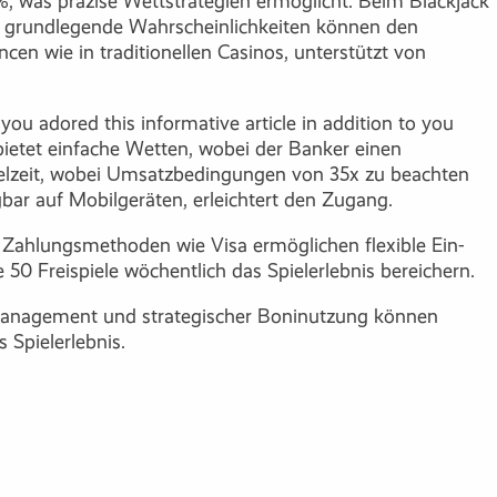
 %, was präzise Wettstrategien ermöglicht. Beim Blackjack
h grundlegende Wahrscheinlichkeiten können den
en wie in traditionellen Casinos, unterstützt von
ou adored this informative article in addition to you
ietet einfache Wetten, wobei der Banker einen
ielzeit, wobei Umsatzbedingungen von 35x zu beachten
bar auf Mobilgeräten, erleichtert den Zugang.
n. Zahlungsmethoden wie Visa ermöglichen flexible Ein-
50 Freispiele wöchentlich das Spielerlebnis bereichern.
tmanagement und strategischer Boninutzung können
 Spielerlebnis.