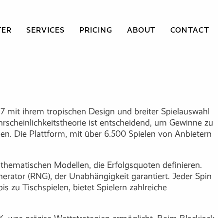
TER
SERVICES
PRICING
ABOUT
CONTACT
017 mit ihrem tropischen Design und breiter Spielauswahl
rscheinlichkeitstheorie ist entscheidend, um Gewinne zu
en. Die Plattform, mit über 6.500 Spielen von Anbietern
mathematischen Modellen, die Erfolgsquoten definieren.
rator (RNG), der Unabhängigkeit garantiert. Jeder Spin
s zu Tischspielen, bietet Spielern zahlreiche