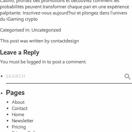
Casino, profitez des promotions et découvrez comment les
probabilités peuvent transformer chaque pari en une expérience
palpitante. Inscrivez-vous aujourd’hui et plongez dans l’univers
du iGaming crypto
Categorised in:
Uncategorized
This post was written by contactdesign
Leave a Reply
You must be
logged in
to post a comment.
Pages
About
Contact
Home
Newsletter
Pricing