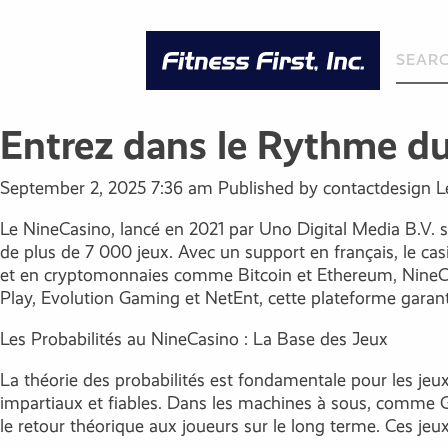
Entrez dans le Rythme du
September 2, 2025 7:36 am
Published by
contactdesign
L
Le NineCasino, lancé en 2021 par Uno Digital Media B.V. 
de plus de 7 000 jeux. Avec un support en français, le cas
et en cryptomonnaies comme Bitcoin et Ethereum, NineCas
Play, Evolution Gaming et NetEnt, cette plateforme garant
Les Probabilités au NineCasino : La Base des Jeux
La théorie des probabilités est fondamentale pour les je
impartiaux et fiables. Dans les machines à sous, comme G
le retour théorique aux joueurs sur le long terme. Ces je