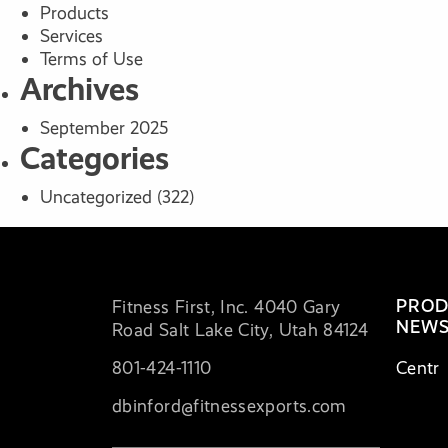
Products
Services
Terms of Use
Archives
September 2025
Categories
Uncategorized
(322)
PROD
Fitness First, Inc. 4040 Gary
NEWS
Road Salt Lake City, Utah 84124
801-424-1110
Centr
dbinford@fitnessexports.com