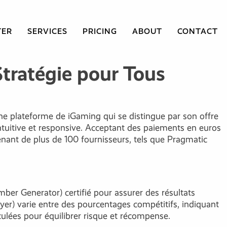
TER
SERVICES
PRICING
ABOUT
CONTACT
tratégie pour Tous
ne plateforme de iGaming qui se distingue par son offre
intuitive et responsive. Acceptant des paiements en euros
ant de plus de 100 fournisseurs, tels que Pragmatic
er Generator) certifié pour assurer des résultats
er) varie entre des pourcentages compétitifs, indiquant
culées pour équilibrer risque et récompense.