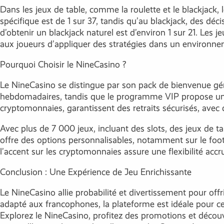
Dans les jeux de table, comme la roulette et le blackjack,
spécifique est de 1 sur 37, tandis qu’au blackjack, des dé
d’obtenir un blackjack naturel est d’environ 1 sur 21. Les
aux joueurs d’appliquer des stratégies dans un environ
Pourquoi Choisir le NineCasino ?
Le NineCasino se distingue par son pack de bienvenue génér
hebdomadaires, tandis que le programme VIP propose un g
cryptomonnaies, garantissent des retraits sécurisés, avec
Avec plus de 7 000 jeux, incluant des slots, des jeux de ta
offre des options personnalisables, notamment sur le footb
l’accent sur les cryptomonnaies assure une flexibilité accr
Conclusion : Une Expérience de Jeu Enrichissante
Le NineCasino allie probabilité et divertissement pour of
adapté aux francophones, la plateforme est idéale pour c
Explorez le NineCasino, profitez des promotions et décou