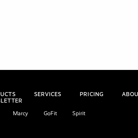
UCTS
SERVICES
PRICING
ABO
LETTER
Marcy
GoFit
Spirit