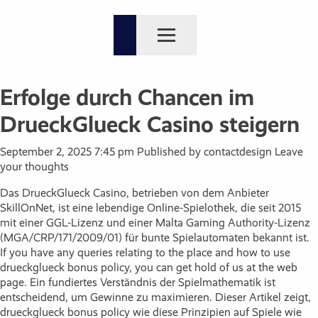
Erfolge durch Chancen im
DrueckGlueck Casino steigern
September 2, 2025 7:45 pm
Published by
contactdesign
Leave
your thoughts
Das DrueckGlueck Casino, betrieben von dem Anbieter
SkillOnNet, ist eine lebendige Online-Spielothek, die seit 2015
mit einer GGL-Lizenz und einer Malta Gaming Authority-Lizenz
(MGA/CRP/171/2009/01) für bunte Spielautomaten bekannt ist.
If you have any queries relating to the place and how to use
drueckglueck bonus policy
, you can get hold of us at the web
page. Ein fundiertes Verständnis der Spielmathematik ist
entscheidend, um Gewinne zu maximieren. Dieser Artikel zeigt,
drueckglueck bonus policy
wie diese Prinzipien auf Spiele wie