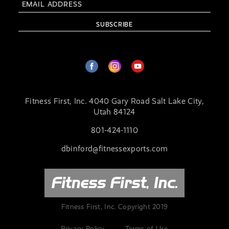
Fitness First, Inc. 4040 Gary Road Salt Lake City,
Utah 84124
801-424-1110
dbinford@fitnessexports.com
Fitness First, Inc. Copyright 2019
Privacy Policy
Terms of Use