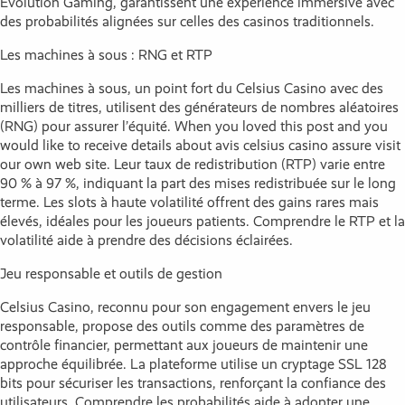
Evolution Gaming, garantissent une expérience immersive avec
des probabilités alignées sur celles des casinos traditionnels.
Les machines à sous : RNG et RTP
Les machines à sous, un point fort du Celsius Casino avec des
milliers de titres, utilisent des générateurs de nombres aléatoires
(RNG) pour assurer l’équité. When you loved this post and you
would like to receive details about
avis celsius casino
assure visit
our own web site. Leur taux de redistribution (RTP) varie entre
90 % à 97 %, indiquant la part des mises redistribuée sur le long
terme. Les slots à haute volatilité offrent des gains rares mais
élevés, idéales pour les joueurs patients. Comprendre le RTP et la
volatilité aide à prendre des décisions éclairées.
Jeu responsable et outils de gestion
Celsius Casino, reconnu pour son engagement envers le jeu
responsable, propose des outils comme des paramètres de
contrôle financier, permettant aux joueurs de maintenir une
approche équilibrée. La plateforme utilise un cryptage SSL 128
bits pour sécuriser les transactions, renforçant la confiance des
utilisateurs. Comprendre les probabilités aide à adopter une