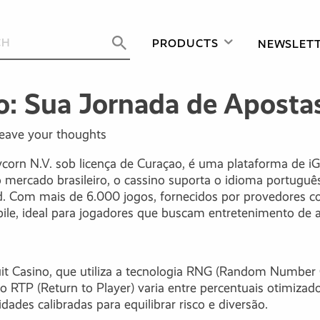
PRODUCTS
NEWSLET
o: Sua Jornada de Apostas
eave your thoughts
lycorn N.V. sob licença de Curaçao, é uma plataforma d
 o mercado brasileiro, o cassino suporta o idioma portug
id. Com mais de 6.000 jogos, fornecidos por provedores 
ile, ideal para jogadores que buscam entretenimento de a
it Casino, que utiliza a tecnologia RNG (Random Number Ge
o RTP (Return to Player) varia entre percentuais otimizado
des calibradas para equilibrar risco e diversão.