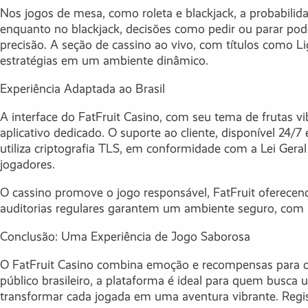
Nos jogos de mesa, como roleta e blackjack, a probabili
enquanto no blackjack, decisões como pedir ou parar pod
precisão. A seção de cassino ao vivo, com títulos como L
estratégias em um ambiente dinâmico.
Experiência Adaptada ao Brasil
A interface do FatFruit Casino, com seu tema de frutas 
aplicativo dedicado. O suporte ao cliente, disponível 24/7
utiliza criptografia TLS, em conformidade com a Lei Gera
jogadores.
O cassino promove o jogo responsável,
FatFruit
oferecend
auditorias regulares garantem um ambiente seguro, com
Conclusão: Uma Experiência de Jogo Saborosa
O FatFruit Casino combina emoção e recompensas para o
público brasileiro, a plataforma é ideal para quem busca
transformar cada jogada em uma aventura vibrante. Regi