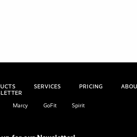
UCTS
SERVICES
PRICING
ABO
LETTER
Marcy
GoFit
Spirit