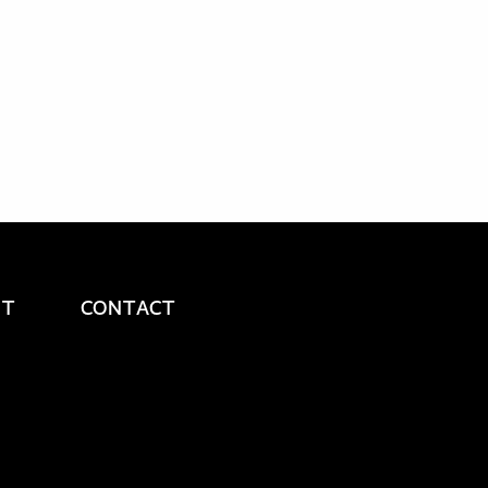
UT
CONTACT