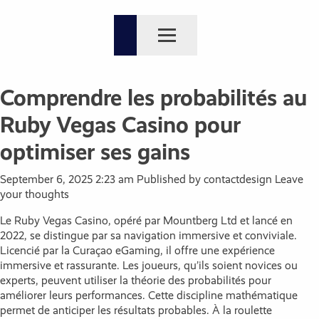
Comprendre les probabilités au
Ruby Vegas Casino pour
optimiser ses gains
September 6, 2025 2:23 am
Published by
contactdesign
Leave
your thoughts
Le Ruby Vegas Casino, opéré par Mountberg Ltd et lancé en
2022, se distingue par sa navigation immersive et conviviale.
Licencié par la Curaçao eGaming, il offre une expérience
immersive et rassurante. Les joueurs, qu’ils soient novices ou
experts, peuvent utiliser la théorie des probabilités pour
améliorer leurs performances. Cette discipline mathématique
permet de anticiper les résultats probables. À la roulette