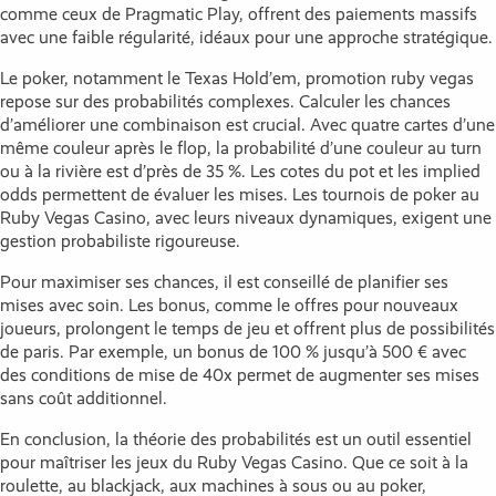
comme ceux de Pragmatic Play, offrent des paiements massifs
avec une faible régularité, idéaux pour une approche stratégique.
Le poker, notamment le Texas Hold’em,
promotion ruby vegas
repose sur des probabilités complexes. Calculer les chances
d’améliorer une combinaison est crucial. Avec quatre cartes d’une
même couleur après le flop, la probabilité d’une couleur au turn
ou à la rivière est d’près de 35 %. Les cotes du pot et les implied
odds permettent de évaluer les mises. Les tournois de poker au
Ruby Vegas Casino, avec leurs niveaux dynamiques, exigent une
gestion probabiliste rigoureuse.
Pour maximiser ses chances, il est conseillé de planifier ses
mises avec soin. Les bonus, comme le offres pour nouveaux
joueurs, prolongent le temps de jeu et offrent plus de possibilités
de paris. Par exemple, un bonus de 100 % jusqu’à 500 € avec
des conditions de mise de 40x permet de augmenter ses mises
sans coût additionnel.
En conclusion, la théorie des probabilités est un outil essentiel
pour maîtriser les jeux du Ruby Vegas Casino. Que ce soit à la
roulette, au blackjack, aux machines à sous ou au poker,