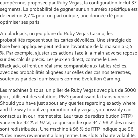
européenne, proposée par Ruby Vegas, la configuration inclut 37
segments. La probabilité de gagner sur un numéro spécifique est
de environ 2,7 % pour un pari unique, une donnée clé pour
optimiser ses paris.
Au blackjack, un jeu phare du Ruby Vegas Casino, les
probabilités reposent sur les cartes dévoilées. Une stratégie de
base bien appliquée peut réduire l’avantage de la maison à 0,5
%. Par exemple, ajuster ses actions face à la main adverse repose
sur des calculs précis. Les jeux en direct, comme le Live
Blackjack, offrent un réalisme comparable aux tables réelles,
avec des probabilités alignées sur celles des casinos terrestres,
soutenus par des fournisseurs comme Evolution Gaming.
Les machines à sous, un pilier de Ruby Vegas avec plus de 5000
jeux, utilisent des solutions RNG garantissant la transparence.
Should you have just about any queries regarding exactly where
and the way to utilize
promotion ruby vegas
, you possibly can
contact us in our internet site. Leur taux de redistribution (RTP)
varie entre 92 % et 97 %, ce qui signifie que 94 à 98 % des mises
sont redistribuées. Une machine à 96 % de RTP indique que 96
% des mises reviennent à long terme. Les slots à haute volatilité,