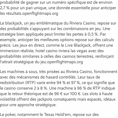
probabilité de gagner sur un numéro spécifique est de environ
2,7 % pour un pari unique, une donnée essentielle pour anticiper
les résultats.
openflightmaps.org
Le blackjack, un jeu emblématique du Riviera Casino, repose sur
des probabilités s’appuyant sur les combinaisons en jeu. Une
stratégie bien appliquée peut limiter les pertes à 0,5 %. Par
exemple, anticiper les meilleures options repose sur des calculs
précis. Les jeux en direct, comme le Live Blackjack, offrent une
immersion réaliste,
hotel casino riviera las vegas
avec des
probabilités similaires à celles des casinos terrestres, renforçant
l’attrait stratégique du jeu.
openflightmaps.org
Les machines à sous, très prisées au Riviera Casino, fonctionnent
avec des mécanismes de hasard contrôlés. Leur taux de
redistribution (RTP) varie entre 94 % et 97 %, ce qui signifie que
le casino conserve 2 à 8 %. Une machine à 96 % de RTP indique
que le retour théorique est de 96 € sur 100 €. Les slots à haute
volatilité offrent des jackpots conséquents mais espacés, idéaux
pour une approche stratégique.
Le poker, notamment le Texas Hold’em, repose sur des