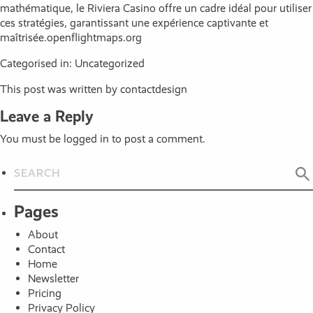
mathématique, le Riviera Casino offre un cadre idéal pour utiliser
ces stratégies, garantissant une expérience captivante et
maîtrisée.
openflightmaps.org
Categorised in:
Uncategorized
This post was written by contactdesign
Leave a Reply
You must be
logged in
to post a comment.
Pages
About
Contact
Home
Newsletter
Pricing
Privacy Policy