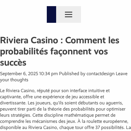
Riviera Casino : Comment les
probabilités façonnent vos
succès
September 6, 2025 10:34 pm
Published by
contactdesign
Leave
your thoughts
Le Riviera Casino, réputé pour son interface intuitive et
captivante, offre une expérience de jeu accessible et
divertissante. Les joueurs, qu’ils soient débutants ou aguerris,
peuvent tirer parti de la théorie des probabilités pour optimiser
leurs stratégies. Cette discipline mathématique permet de
comprendre les mécanismes des jeux. À la roulette européenne,
disponible au Riviera Casino, chaque tour offre 37 possibilités. La