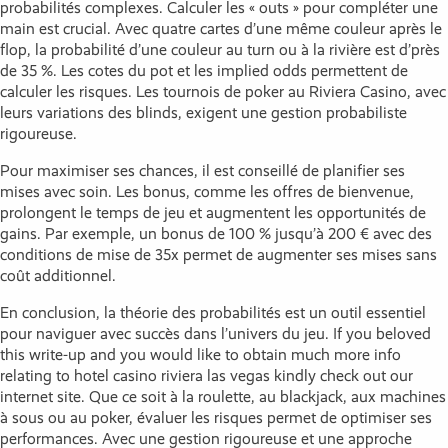
probabilités complexes. Calculer les « outs » pour compléter une
main est crucial. Avec quatre cartes d’une même couleur après le
flop, la probabilité d’une couleur au turn ou à la rivière est d’près
de 35 %. Les cotes du pot et les implied odds permettent de
calculer les risques. Les tournois de poker au Riviera Casino, avec
leurs variations des blinds, exigent une gestion probabiliste
rigoureuse.
Pour maximiser ses chances, il est conseillé de planifier ses
mises avec soin. Les bonus, comme les offres de bienvenue,
prolongent le temps de jeu et augmentent les opportunités de
gains. Par exemple, un bonus de 100 % jusqu’à 200 € avec des
conditions de mise de 35x permet de augmenter ses mises sans
coût additionnel.
En conclusion, la théorie des probabilités est un outil essentiel
pour naviguer avec succès dans l’univers du jeu. If you beloved
this write-up and you would like to obtain much more info
relating to
hotel casino riviera las vegas
kindly check out our
internet site. Que ce soit à la roulette, au blackjack, aux machines
à sous ou au poker, évaluer les risques permet de optimiser ses
performances. Avec une gestion rigoureuse et une approche