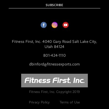
Fitness First, Inc. 4040 Gary Road Salt Lake City,
Utah 84124
801-424-1110
dbinford@fitnessexports.com
Fitness First, Inc. Copyright 2019
Privacy Policy
Terms of Use