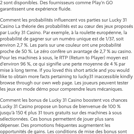
2 sont disponibles. Des fournisseurs comme Play’n GO
garantissent une expérience fluide.
Comment les probabilités influencent vos parties sur Lucky 31
Casino La théorie des probabilités est au cœur des jeux proposés
par Lucky 31 Casino. Par exemple, à la roulette européenne, la
probabilité de gagner sur un numéro unique est de 1/37, soit
environ 2,7 %. Les paris sur une couleur ont une probabilité
proche de 50 %. Le zéro confère un avantage de 2,7 % au casino.
Pour les machines à sous, le RTP (Return to Player) moyen est
d’environ 96 %, ce qui signifie une perte moyenne de 4 % par
mise à long terme. If you loved this short article and you would
like to obtain more facts pertaining to
lucky31 inaccessible
kindly
browse through our own web page. Les joueurs peuvent tester
les jeux en mode démo pour comprendre leurs mécaniques.
Comment les bonus de Lucky 31 Casino boostent vos chances
Lucky 31 Casino propose un bonus de bienvenue de 100 %
jusqu’à 150 € plus 31 tours gratuits sur des machines à sous
sélectionnées. Ces bonus permettent de jouer plus sans
dépenser. Des promotions fréquentes augmentent les
opportunités de gains. Les conditions de mise des bonus sont