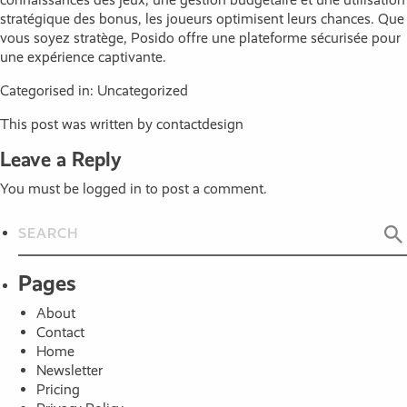
stratégique des bonus, les joueurs optimisent leurs chances. Que
vous soyez stratège, Posido offre une plateforme sécurisée pour
une expérience captivante.
Categorised in:
Uncategorized
This post was written by contactdesign
Leave a Reply
You must be
logged in
to post a comment.
Pages
About
Contact
Home
Newsletter
Pricing