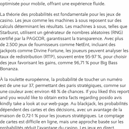
optimisée pour mobile, offrant une expérience fluide.
La théorie des probabilités est fondamentale pour les jeux de
casino. Les jeux comme les machines à sous reposent sur des
calculs déterminant les résultats. Les machines à sous, telles que
Starburst, utilisent un générateur de nombres aléatoires (RNG)
certifié par la PAGCOR, garantissant la transparence. Avec plus
de 2.500 jeux de fournisseurs comme NetEnt, incluant des
jackpots comme Divine Fortune, les joueurs peuvent analyser les
taux de redistribution (RTP), souvent entre 95-97 %, pour choisir
des jeux favorisant les gains, comme 96,71 % pour Big Bass
Bonanza.
À la roulette européenne, la probabilité de toucher un numéro
est de une sur 37, permettant des paris stratégiques, comme sur
une couleur avec environ 48 % de chances. If you liked this report
and you would like to obtain extra facts regarding
posido avis
kindly take a look at our web-page. Au blackjack, les probabilités
dépendent des cartes et des décisions, avec un avantage de la
maison de 0,72-1 % pour les joueurs stratégiques. Le comptage
de cartes est difficile en ligne, mais une approche basée sur les
probabilités réduit l’avantage du casino. Les jeux en direct,