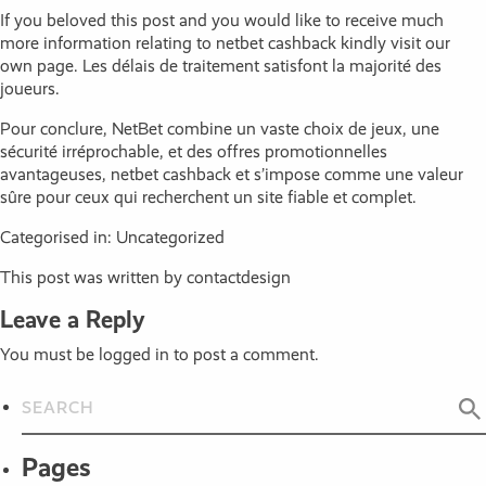
If you beloved this post and you would like to receive much
more information relating to
netbet cashback
kindly visit our
own page. Les délais de traitement satisfont la majorité des
joueurs.
Pour conclure, NetBet combine un vaste choix de jeux, une
sécurité irréprochable, et des offres promotionnelles
avantageuses,
netbet cashback
et s’impose comme une valeur
sûre pour ceux qui recherchent un site fiable et complet.
Categorised in:
Uncategorized
This post was written by contactdesign
Leave a Reply
You must be
logged in
to post a comment.
Pages