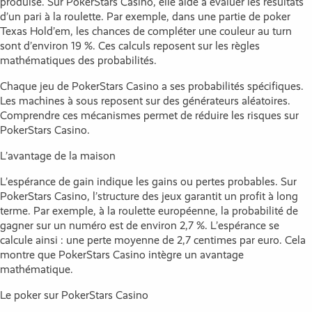
produise. Sur PokerStars Casino, elle aide à évaluer les résultats
d’un pari à la roulette. Par exemple, dans une partie de poker
Texas Hold’em, les chances de compléter une couleur au turn
sont d’environ 19 %. Ces calculs reposent sur les règles
mathématiques des probabilités.
Chaque jeu de PokerStars Casino a ses probabilités spécifiques.
Les machines à sous reposent sur des générateurs aléatoires.
Comprendre ces mécanismes permet de réduire les risques sur
PokerStars Casino.
L’avantage de la maison
L’espérance de gain indique les gains ou pertes probables. Sur
PokerStars Casino, l’structure des jeux garantit un profit à long
terme. Par exemple, à la roulette européenne, la probabilité de
gagner sur un numéro est de environ 2,7 %. L’espérance se
calcule ainsi : une perte moyenne de 2,7 centimes par euro. Cela
montre que PokerStars Casino intègre un avantage
mathématique.
Le poker sur PokerStars Casino