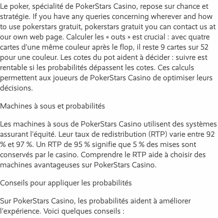
Le poker, spécialité de PokerStars Casino, repose sur chance et
stratégie. If you have any queries concerning wherever and how
to use
pokerstars gratuit
,
pokerstars gratuit
you can contact us at
our own web page. Calculer les « outs » est crucial : avec quatre
cartes d’une même couleur après le flop, il reste 9 cartes sur 52
pour une couleur. Les cotes du pot aident à décider : suivre est
rentable si les probabilités dépassent les cotes. Ces calculs
permettent aux joueurs de PokerStars Casino de optimiser leurs
décisions.
Machines à sous et probabilités
Les machines à sous de PokerStars Casino utilisent des systèmes
assurant l’équité. Leur taux de redistribution (RTP) varie entre 92
% et 97 %. Un RTP de 95 % signifie que 5 % des mises sont
conservés par le casino. Comprendre le RTP aide à choisir des
machines avantageuses sur PokerStars Casino.
Conseils pour appliquer les probabilités
Sur PokerStars Casino, les probabilités aident à améliorer
l’expérience. Voici quelques conseils :