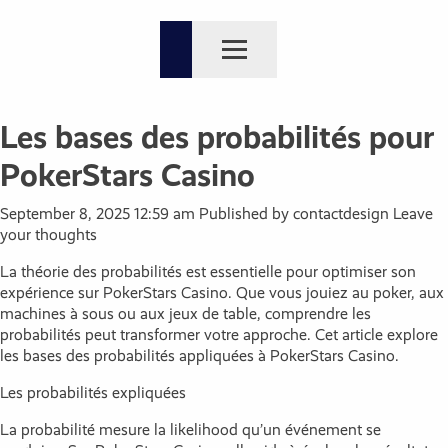
Les bases des probabilités pour
PokerStars Casino
September 8, 2025 12:59 am
Published by
contactdesign
Leave
your thoughts
La théorie des probabilités est essentielle pour optimiser son
expérience sur PokerStars Casino. Que vous jouiez au poker, aux
machines à sous ou aux jeux de table, comprendre les
probabilités peut transformer votre approche. Cet article explore
les bases des probabilités appliquées à PokerStars Casino.
Les probabilités expliquées
La probabilité mesure la likelihood qu’un événement se