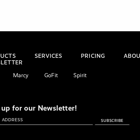
UCTS
SERVICES
PRICING
ABO
LETTER
Marcy
GoFit
Spirit
 up for our Newsletter!