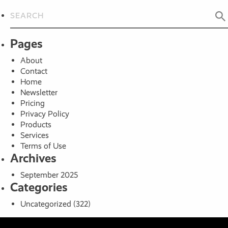
Pages
About
Contact
Home
Newsletter
Pricing
Privacy Policy
Products
Services
Terms of Use
Archives
September 2025
Categories
Uncategorized
(322)