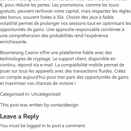
€, pour réduire les pertes. Les promotions, comme les tours
gratuits, peuvent renforcer votre capital, mais respectez les règles
des bonus, souvent fixées à 35x. Choisir des jeux à faible
volatilité permet de prolonger vos sessions tout en optimisant les
opportunités de gains. Une approche responsable combinée à
une compréhension des probabilités rend l’expérience
enrichissante.
Boomerang Casino offre une plateforme fiable avec des
technologies de cryptage. Le support client, disponible en
continu, répond via e-mail. La compatibilité mobile permet de
jouer sur tous les appareils avec des transactions fluides. Créez
un compte aujourd’hui pour tirer parti des opportunités de gains
et maximiser vos chances de victoire !
Categorised in:
Uncategorized
This post was written by contactdesign
Leave a Reply
You must be
logged in
to post a comment.