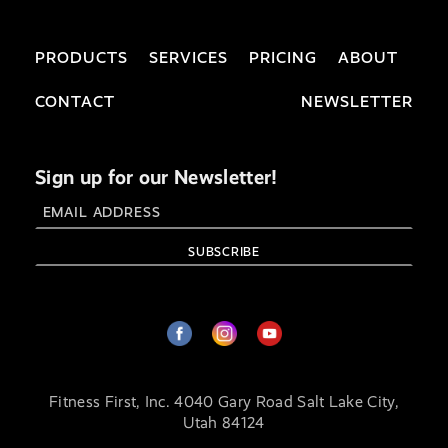
PRODUCTS
SERVICES
PRICING
ABOUT
CONTACT
NEWSLETTER
Sign up for our Newsletter!
Fitness First, Inc. 4040 Gary Road Salt Lake City,
Utah 84124