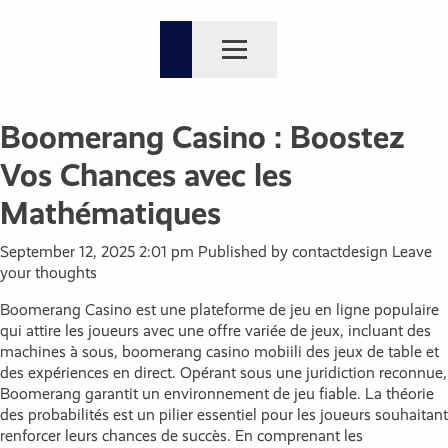
Boomerang Casino : Boostez
Vos Chances avec les
Mathématiques
September 12, 2025 2:01 pm
Published by
contactdesign
Leave
your thoughts
Boomerang Casino est une plateforme de jeu en ligne populaire
qui attire les joueurs avec une offre variée de jeux, incluant des
machines à sous,
boomerang casino mobiili
des jeux de table et
des expériences en direct. Opérant sous une juridiction reconnue,
Boomerang garantit un environnement de jeu fiable. La théorie
des probabilités est un pilier essentiel pour les joueurs souhaitant
renforcer leurs chances de succès. En comprenant les