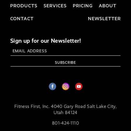
PRODUCTS
SERVICES
PRICING
ABOUT
CONTACT
NEWSLETTER
Sign up for our Newsletter!
Fitness First, Inc. 4040 Gary Road Salt Lake City,
Utah 84124
801-424-1110