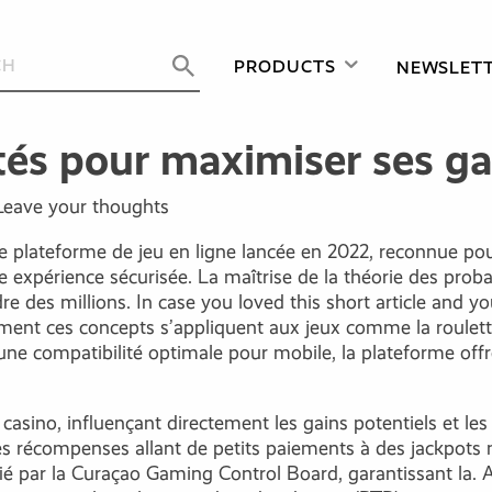
PRODUCTS
NEWSLET
tés pour maximiser ses ga
Leave your thoughts
e plateforme de jeu en ligne lancée en 2022, reconnue pour
xpérience sécurisée. La maîtrise de la théorie des probabil
 des millions. In case you loved this short article and y
ment ces concepts s’appliquent aux jeux comme la roulette
 une compatibilité optimale pour mobile, la plateforme offr
de casino, influençant directement les gains potentiels et 
des récompenses allant de petits paiements à des jackpots 
ifié par la Curaçao Gaming Control Board, garantissant la