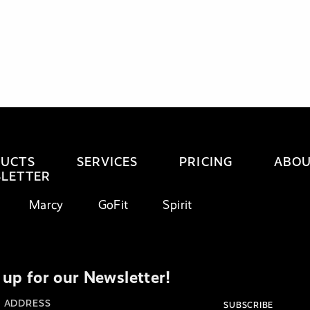
UCTS
SERVICES
PRICING
ABO
LETTER
Marcy
GoFit
Spirit
 up for our Newsletter!