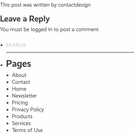
This post was written by contactdesign
Leave a Reply
You must be
logged in
to post a comment.
Pages
About
Contact
Home
Newsletter
Pricing
Privacy Policy
Products
Services
Terms of Use