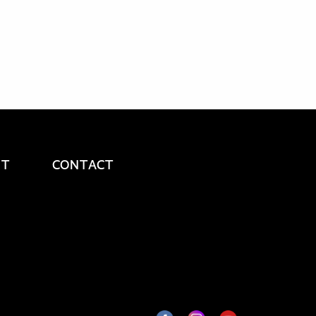
UT
CONTACT