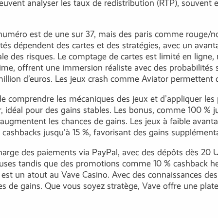
vent analyser les taux de redistribution (RTP), souvent 
n numéro est de une sur 37, mais des paris comme rouge/no
ités dépendent des cartes et des stratégies, avec un avanta
 des risques. Le comptage de cartes est limité en ligne, m
ime, offrent une immersion réaliste avec des probabilités 
illion d’euros. Les jeux crash comme Aviator permettent 
 de comprendre les mécaniques des jeux et d’appliquer les 
r, idéal pour des gains stables. Les bonus, comme 100 % j
 augmentent les chances de gains. Les jeux à faible avant
 cashbacks jusqu’à 15 %, favorisant des gains supplémentai
charge des paiements via PayPal, avec des dépôts dès 20 U
uses
tandis que des promotions comme 10 % cashback hebd
és est un atout au Vave Casino. Avec des connaissances des 
es de gains. Que vous soyez stratège, Vave offre une plat