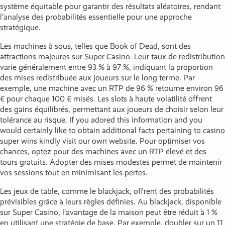
système équitable pour garantir des résultats aléatoires, rendant
l’analyse des probabilités essentielle pour une approche
stratégique.
Les machines à sous, telles que Book of Dead, sont des
attractions majeures sur Super Casino. Leur taux de redistribution
varie généralement entre 93 % à 97 %, indiquant la proportion
des mises redistribuée aux joueurs sur le long terme. Par
exemple, une machine avec un RTP de 96 % retourne environ 96
€ pour chaque 100 € misés. Les slots à haute volatilité offrent
des gains équilibrés, permettant aux joueurs de choisir selon leur
tolérance au risque. If you adored this information and you
would certainly like to obtain additional facts pertaining to
casino
super wins
kindly visit our own website. Pour optimiser vos
chances, optez pour des machines avec un RTP élevé et des
tours gratuits. Adopter des mises modestes permet de maintenir
vos sessions tout en minimisant les pertes.
Les jeux de table, comme le blackjack, offrent des probabilités
prévisibles grâce à leurs règles définies. Au blackjack, disponible
sur Super Casino, l’avantage de la maison peut être réduit à 1 %
en utilisant une stratégie de base. Par exemple, doubler sur un 11