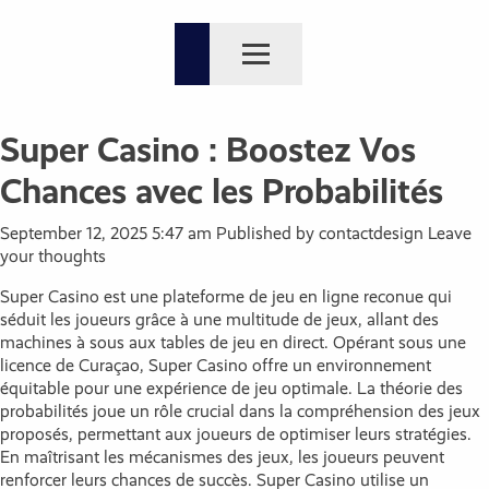
Super Casino : Boostez Vos
Chances avec les Probabilités
September 12, 2025 5:47 am
Published by
contactdesign
Leave
your thoughts
Super Casino est une plateforme de jeu en ligne reconue qui
séduit les joueurs grâce à une multitude de jeux, allant des
machines à sous aux tables de jeu en direct. Opérant sous une
licence de Curaçao, Super Casino offre un environnement
équitable pour une expérience de jeu optimale. La théorie des
probabilités joue un rôle crucial dans la compréhension des jeux
proposés, permettant aux joueurs de optimiser leurs stratégies.
En maîtrisant les mécanismes des jeux, les joueurs peuvent
renforcer leurs chances de succès. Super Casino utilise un