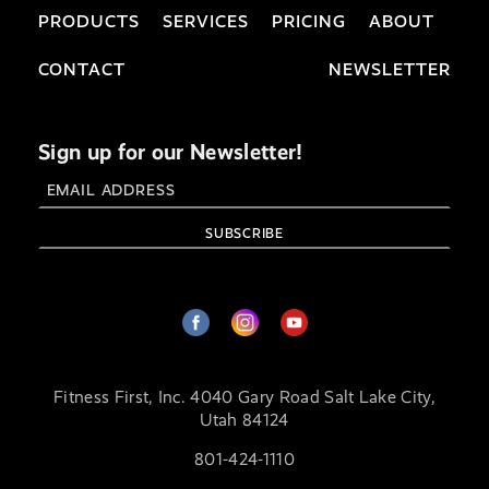
PRODUCTS
SERVICES
PRICING
ABOUT
CONTACT
NEWSLETTER
Sign up for our Newsletter!
Fitness First, Inc. 4040 Gary Road Salt Lake City,
Utah 84124
801-424-1110