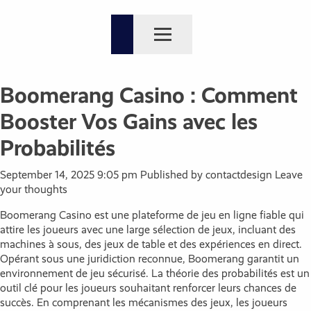
Boomerang Casino : Comment
Booster Vos Gains avec les
Probabilités
September 14, 2025 9:05 pm
Published by
contactdesign
Leave
your thoughts
Boomerang Casino est une plateforme de jeu en ligne fiable qui
attire les joueurs avec une large sélection de jeux, incluant des
machines à sous, des jeux de table et des expériences en direct.
Opérant sous une juridiction reconnue, Boomerang garantit un
environnement de jeu sécurisé. La théorie des probabilités est un
outil clé pour les joueurs souhaitant renforcer leurs chances de
succès. En comprenant les mécanismes des jeux, les joueurs