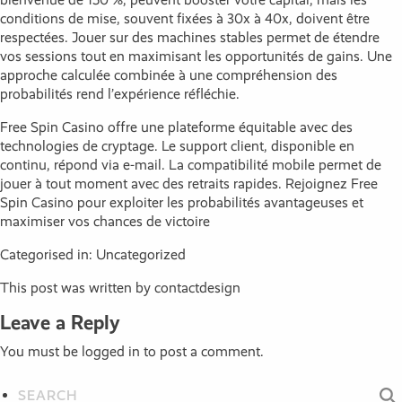
conditions de mise, souvent fixées à 30x à 40x, doivent être
respectées. Jouer sur des machines stables permet de étendre
vos sessions tout en maximisant les opportunités de gains. Une
approche calculée combinée à une compréhension des
probabilités rend l’expérience réfléchie.
Free Spin Casino offre une plateforme équitable avec des
technologies de cryptage. Le support client, disponible en
continu, répond via e-mail. La compatibilité mobile permet de
jouer à tout moment avec des retraits rapides. Rejoignez Free
Spin Casino pour exploiter les probabilités avantageuses et
maximiser vos chances de victoire
Categorised in:
Uncategorized
This post was written by contactdesign
Leave a Reply
You must be
logged in
to post a comment.