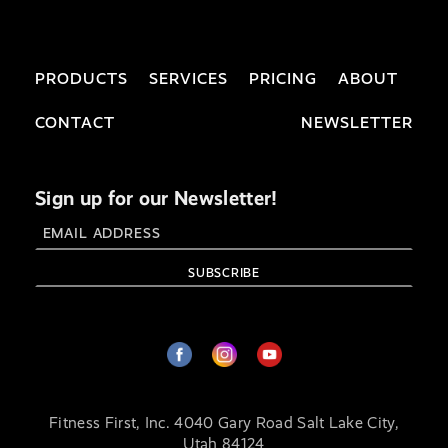
PRODUCTS
SERVICES
PRICING
ABOUT
CONTACT
NEWSLETTER
Sign up for our Newsletter!
Fitness First, Inc. 4040 Gary Road Salt Lake City,
Utah 84124