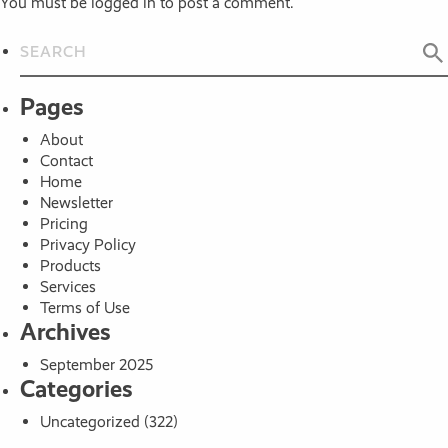
You must be
logged in
to post a comment.
Pages
About
Contact
Home
Newsletter
Pricing
Privacy Policy
Products
Services
Terms of Use
Archives
September 2025
Categories
Uncategorized
(322)