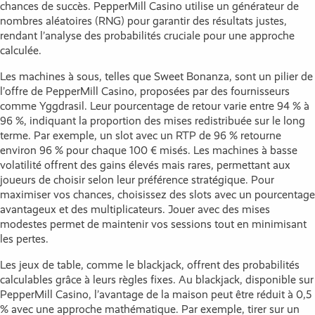
chances de succès. PepperMill Casino utilise un générateur de
nombres aléatoires (RNG) pour garantir des résultats justes,
rendant l’analyse des probabilités cruciale pour une approche
calculée.
Les machines à sous, telles que Sweet Bonanza, sont un pilier de
l’offre de PepperMill Casino, proposées par des fournisseurs
comme Yggdrasil. Leur pourcentage de retour varie entre 94 % à
96 %, indiquant la proportion des mises redistribuée sur le long
terme. Par exemple, un slot avec un RTP de 96 % retourne
environ 96 % pour chaque 100 € misés. Les machines à basse
volatilité offrent des gains élevés mais rares, permettant aux
joueurs de choisir selon leur préférence stratégique. Pour
maximiser vos chances, choisissez des slots avec un pourcentage
avantageux et des multiplicateurs. Jouer avec des mises
modestes permet de maintenir vos sessions tout en minimisant
les pertes.
Les jeux de table, comme le blackjack, offrent des probabilités
calculables grâce à leurs règles fixes. Au blackjack, disponible sur
PepperMill Casino, l’avantage de la maison peut être réduit à 0,5
% avec une approche mathématique. Par exemple, tirer sur un