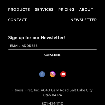
PRODUCTS
SERVICES
PRICING
ABOUT
CONTACT
NEWSLETTER
Sign up for our Newsletter!
Fitness First, Inc. 4040 Gary Road Salt Lake City,
Utah 84124
801-424-1110