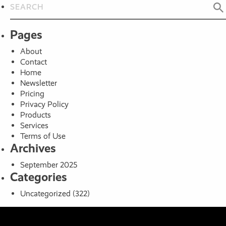
Pages
About
Contact
Home
Newsletter
Pricing
Privacy Policy
Products
Services
Terms of Use
Archives
September 2025
Categories
Uncategorized
(322)