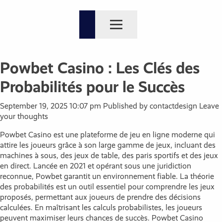
Powbet Casino : Les Clés des
Probabilités pour le Succès
September 19, 2025 10:07 pm
Published by
contactdesign
Leave
your thoughts
Powbet Casino est une plateforme de jeu en ligne moderne qui
attire les joueurs grâce à son large gamme de jeux, incluant des
machines à sous, des jeux de table, des paris sportifs et des jeux
en direct. Lancée en 2021 et opérant sous une juridiction
reconnue, Powbet garantit un environnement fiable. La théorie
des probabilités est un outil essentiel pour comprendre les jeux
proposés, permettant aux joueurs de prendre des décisions
calculées. En maîtrisant les calculs probabilistes, les joueurs
peuvent maximiser leurs chances de succès. Powbet Casino