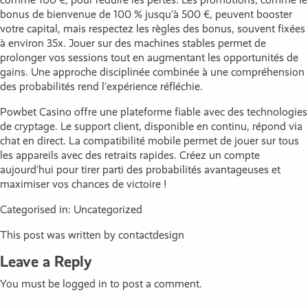
bonus de bienvenue de 100 % jusqu’à 500 €, peuvent booster
votre capital, mais respectez les règles des bonus, souvent fixées
à environ 35x. Jouer sur des machines stables permet de
prolonger vos sessions tout en augmentant les opportunités de
gains. Une approche disciplinée combinée à une compréhension
des probabilités rend l’expérience réfléchie.
Powbet Casino offre une plateforme fiable avec des technologies
de cryptage. Le support client, disponible en continu, répond via
chat en direct. La compatibilité mobile permet de jouer sur tous
les appareils avec des retraits rapides. Créez un compte
aujourd’hui pour tirer parti des probabilités avantageuses et
maximiser vos chances de victoire !
Categorised in:
Uncategorized
This post was written by contactdesign
Leave a Reply
You must be
logged in
to post a comment.