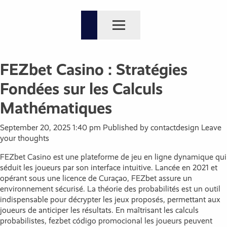
FEZbet Casino : Stratégies
Fondées sur les Calculs
Mathématiques
September 20, 2025 1:40 pm
Published by
contactdesign
Leave
your thoughts
FEZbet Casino est une plateforme de jeu en ligne dynamique qui
séduit les joueurs par son interface intuitive. Lancée en 2021 et
opérant sous une licence de Curaçao, FEZbet assure un
environnement sécurisé. La théorie des probabilités est un outil
indispensable pour décrypter les jeux proposés, permettant aux
joueurs de anticiper les résultats. En maîtrisant les calculs
probabilistes,
fezbet código promocional
les joueurs peuvent