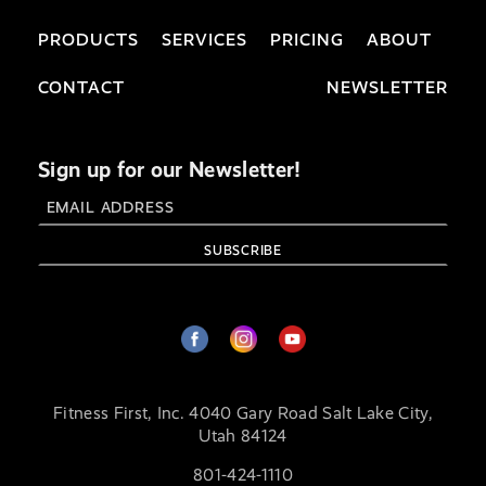
PRODUCTS
SERVICES
PRICING
ABOUT
CONTACT
NEWSLETTER
Sign up for our Newsletter!
Fitness First, Inc. 4040 Gary Road Salt Lake City,
Utah 84124
801-424-1110