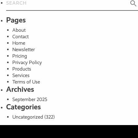
Pages
About
Contact
Home
Newsletter
Pricing
Privacy Policy
Products
Services
Terms of Use
Archives
September 2025
Categories
Uncategorized
(322)