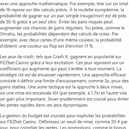
avec une approche mathématique. Par exemple, tirer sur un total
de 16 repose sur des calculs précis. À la roulette européenne, la
probabilité de gagner sur un pari simple (rouge/noir) est de près
de 50 % grâce à un seul zéro. Éviter les paris risqués peut
augmenter vos chances de gains réguliers. Au poker, comme le
Omaha, les probabilités dépendent des calculs de cotes. Par
exemple, avec deux cartes d’une même couleur, la probabilité
d’obtenir une couleur au flop est d’environ 11 %.
Les jeux de crash, tels que Crash X, gagnent en popularité sur
FEZbet Casino grâce à leur excitation. Ces jeux reposent sur un
coefficient qui augmente qui peut s’arrêter à tout moment. La
stratégie clé est de encaisser rapidement. Une approche efficace
consiste à définir une limite d’encaissement, comme 2x, pour des
gains stables. Une autre tactique est la approche à deux mises,
où une mise est encaissée tôt (par exemple, à 1,7x) et l’autre vise
un gain plus important. Jouer prudemment est crucial pour éviter
les pertes rapides dans ces jeux dynamiques.
La gestion du budget est cruciale pour exploiter les probabilités
sur FEZbet Casino. Définissez un seuil de mise, comme 20 € par
jour, pour contrôler les pertes. Les promotions, comme le bonus