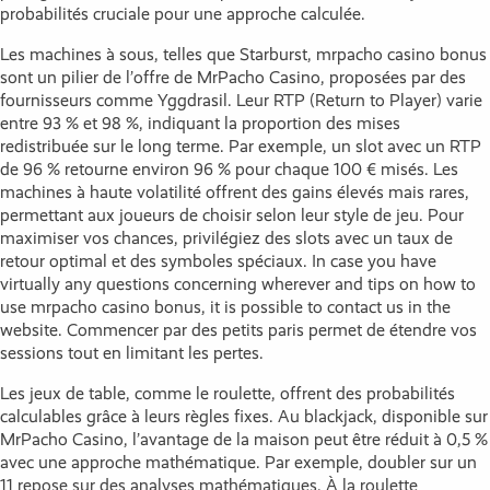
probabilités cruciale pour une approche calculée.
Les machines à sous, telles que Starburst,
mrpacho casino bonus
sont un pilier de l’offre de MrPacho Casino, proposées par des
fournisseurs comme Yggdrasil. Leur RTP (Return to Player) varie
entre 93 % et 98 %, indiquant la proportion des mises
redistribuée sur le long terme. Par exemple, un slot avec un RTP
de 96 % retourne environ 96 % pour chaque 100 € misés. Les
machines à haute volatilité offrent des gains élevés mais rares,
permettant aux joueurs de choisir selon leur style de jeu. Pour
maximiser vos chances, privilégiez des slots avec un taux de
retour optimal et des symboles spéciaux. In case you have
virtually any questions concerning wherever and tips on how to
use
mrpacho casino bonus
, it is possible to contact us in the
website. Commencer par des petits paris permet de étendre vos
sessions tout en limitant les pertes.
Les jeux de table, comme le roulette, offrent des probabilités
calculables grâce à leurs règles fixes. Au blackjack, disponible sur
MrPacho Casino, l’avantage de la maison peut être réduit à 0,5 %
avec une approche mathématique. Par exemple, doubler sur un
11 repose sur des analyses mathématiques. À la roulette