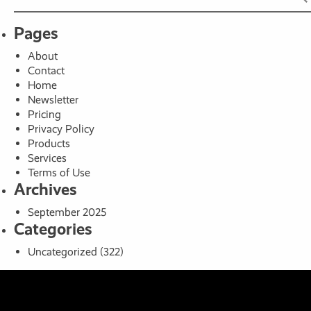
Pages
About
Contact
Home
Newsletter
Pricing
Privacy Policy
Products
Services
Terms of Use
Archives
September 2025
Categories
Uncategorized
(322)