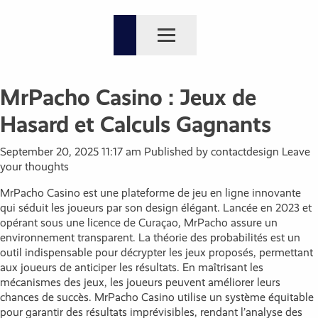
MrPacho Casino : Jeux de
Hasard et Calculs Gagnants
September 20, 2025 11:17 am
Published by
contactdesign
Leave
your thoughts
MrPacho Casino est une plateforme de jeu en ligne innovante
qui séduit les joueurs par son design élégant. Lancée en 2023 et
opérant sous une licence de Curaçao, MrPacho assure un
environnement transparent. La théorie des probabilités est un
outil indispensable pour décrypter les jeux proposés, permettant
aux joueurs de anticiper les résultats. En maîtrisant les
mécanismes des jeux, les joueurs peuvent améliorer leurs
chances de succès. MrPacho Casino utilise un système équitable
pour garantir des résultats imprévisibles, rendant l’analyse des