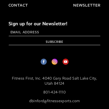
CONTACT
NEWSLETTER
Sign up for our Newsletter!
Fitness First, Inc. 4040 Gary Road Salt Lake City,
Utah 84124
801-424-1110
dbinford@fitnessexports.com